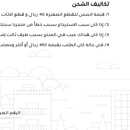
تكاليف الشحن
1/ قيمة الشحن للقطع الصغيرة 40 ريال و قطع الاثاث و السجاد تتراوح من 150 - 500 على حسب وزن الشحنة و مدينة العميل
2/ إذا كان سبب الاسترجاع بسبب خطأ من متجرنا سنتكفل بتكاليف الشحن والاستبدال بالكامل
3/ إذا كان هناك عيب في المنتج بسبب طرف ثالث (شركة الشحن ، وكيل منتج ، عيب مصنعي) متجر رونق سيتكفل باستبدال المنتج ولا يمكن استرجاع المبلغ
4/ في حالة كان الطلب بقيمة 450 ريال أو أكثر وحصلت على شحن مجاني سيتم خصم تكاليف الشحن عند طلب الاسترجاع
الرقم الضريبي: 00003